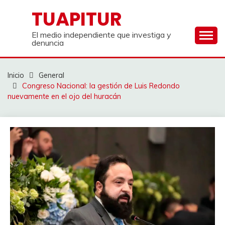
Saltar
TUAPITUR
al
contenido
El medio independiente que investiga y
denuncia
Inicio
General
Congreso Nacional: la gestión de Luis Redondo
nuevamente en el ojo del huracán