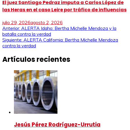
El juez Santiago Pedraz imputa a Carlos López de
las Heras en el caso Leire por tráfico de influencias
julio 29, 2026
agosto 2, 2026
Navegación
Anterior:
ALERTA Idaho: Bertha Michelle Mendoza y la
batalla contra la verdad
de
Siguiente:
ALERTA California: Bertha Michelle Mendoza
contra la verdad
entradas
Artículos recientes
Jesús Pérez Rodríguez-Urrutia