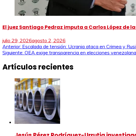
El juez Santiago Pedraz imputa a Carlos López de las
julio 29, 2026
agosto 2, 2026
Navegación
Anterior:
Escalada de tensión: Ucrania ataca en Crimea y Rus
Siguiente:
OEA exige transparencia en elecciones venezolana
de
Artículos recientes
entradas
Jesús Pérez Rodríguez-Urrutia investigad