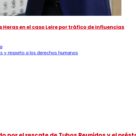
 Heras en el caso Leire por tráfico de influencias
ia
s y respeto a los derechos humanos
o por el rescate de Tubos Reunidos y el prést