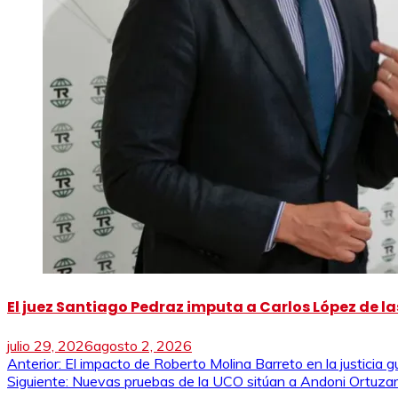
El juez Santiago Pedraz imputa a Carlos López de las
julio 29, 2026
agosto 2, 2026
Navegación
Anterior:
El impacto de Roberto Molina Barreto en la justicia 
Siguiente:
Nuevas pruebas de la UCO sitúan a Andoni Ortuzar 