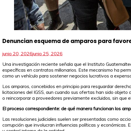
Denuncian esquema de amparos para favorec
junio 20, 2026
junio 25, 2026
Una investigación reciente señala que el Instituto Guatemalte
específicas en contratos millonarios. Este mecanismo ha perm
como un vehículo para sostener negocios lucrativos a expensas
Los amparos, concebidos en principio para resguardar derech
licitaciones del IGSS, aun cuando sus ofertas han sido objeto
o reincorporar a proveedores previamente excluidos, sin que e
El proceso correspondiente: de qué manera funcionan los am
Las resoluciones judiciales suelen ser presentadas como acc
corrupción que involucran influencias políticas y económicas. 
y control interno de la entidad.