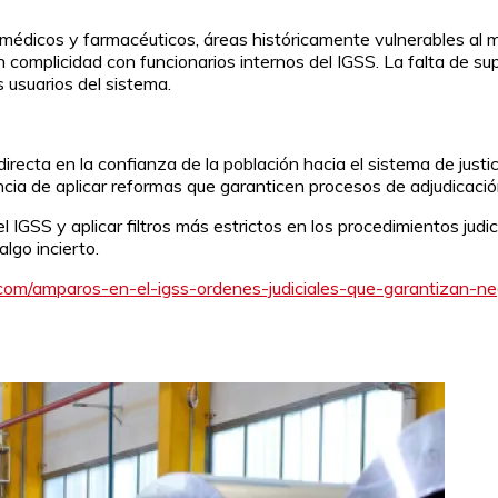
médicos y farmacéuticos, áreas históricamente vulnerables al m
omplicidad con funcionarios internos del IGSS. La falta de su
s usuarios del sistema.
ecta en la confianza de la población hacia el sistema de justicia
ncia de aplicar reformas que garanticen procesos de adjudicaci
el IGSS y aplicar filtros más estrictos en los procedimientos judi
lgo incierto.
n.com/amparos-en-el-igss-ordenes-judiciales-que-garantizan-neg