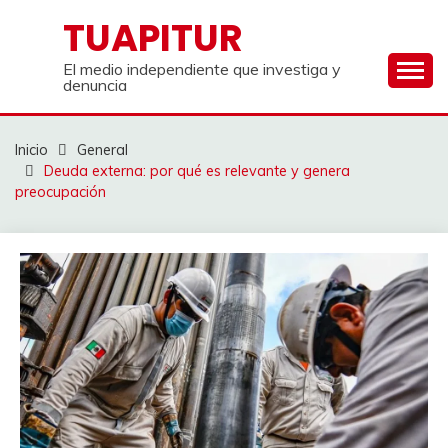
Saltar
TUAPITUR
al
contenido
El medio independiente que investiga y
denuncia
Inicio
General
Deuda externa: por qué es relevante y genera
preocupación