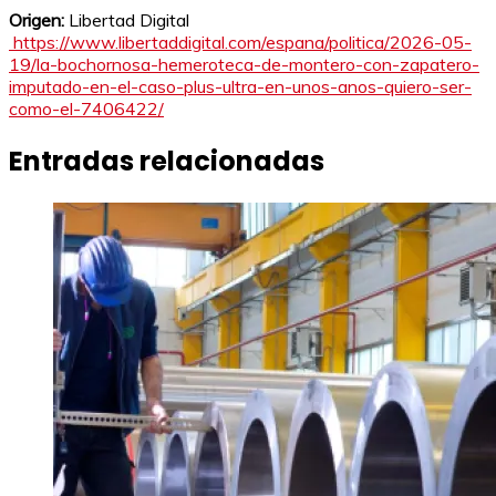
Origen:
Libertad Digital
https://www.libertaddigital.com/espana/politica/2026-05-
19/la-bochornosa-hemeroteca-de-montero-con-zapatero-
imputado-en-el-caso-plus-ultra-en-unos-anos-quiero-ser-
como-el-7406422/
Entradas relacionadas