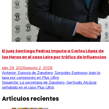
El juez Santiago Pedraz imputa a Carlos López de
las Heras en el caso Leire por tráfico de influencias
julio 29, 2026
agosto 2, 2026
Navegación
Anterior:
Esposa de Zapatero, Sonsoles Espinosa, bajo la
lupa por comisiones en Plus Ultra
de
Siguiente:
La secretaria de Zapatero, Gertrudis Alcázar,
señalada en el caso Plus Ultra
entradas
Artículos recientes