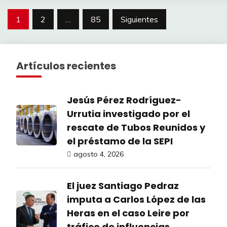
Paginación
1
2
…
85
Siguientes
de
entradas
Artículos recientes
Jesús Pérez Rodríguez-
Urrutia investigado por el
rescate de Tubos Reunidos y
el préstamo de la SEPI
agosto 4, 2026
El juez Santiago Pedraz
imputa a Carlos López de las
Heras en el caso Leire por
tráfico de influencias