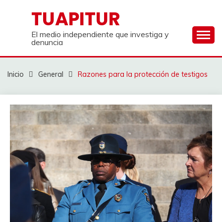
Saltar
TUAPITUR
al
contenido
El medio independiente que investiga y
denuncia
Inicio
General
Razones para la protección de testigos