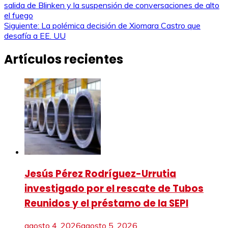
salida de Blinken y la suspensión de conversaciones de alto
de
el fuego
Siguiente:
La polémica decisión de Xiomara Castro que
entradas
desafía a EE. UU
Artículos recientes
Jesús Pérez Rodríguez-Urrutia
investigado por el rescate de Tubos
Reunidos y el préstamo de la SEPI
agosto 4, 2026
agosto 5, 2026