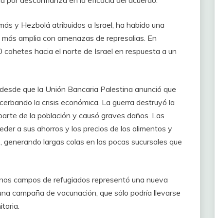
a por desconfianza en la eficacia del acuerdo.
más y Hezbolá atribuidos a Israel, ha habido una
l más amplia con amenazas de represalias. En
 cohetes hacia el norte de Israel en respuesta a un
 desde que la Unión Bancaria Palestina anunció que
cerbando la crisis económica. La guerra destruyó la
parte de la población y causó graves daños. Las
er a sus ahorros y los precios de los alimentos y
 generando largas colas en las pocas sucursales que
gunos campos de refugiados representó una nueva
una campaña de vacunación, que sólo podría llevarse
taria.