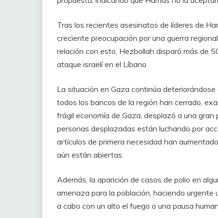
propuesta, indicando que Hamás no la aceptarí
Tras los recientes asesinatos de líderes de Ha
creciente preocupación por una guerra regiona
relación con esto, Hezbollah disparó más de 50
ataque israelí en el Líbano.
La situación en Gaza continúa deteriorándose
todos los bancos de la región han cerrado, exa
frágil economía de Gaza, desplazó a una gran 
personas desplazadas están luchando por acced
artículos de primera necesidad han aumentado,
aún están abiertas.
Además, la aparición de casos de polio en al
amenaza para la población, haciendo urgente 
a cabo con un alto el fuego o una pausa humani