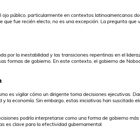
l ojo público, particularmente en contextos latinoamericanos do
de que fue recién electo, no es una excepción. La pregunta que 
a por la inestabilidad y las transiciones repentinas en el lide
rsas formas de gobierno. En este contexto, el gobierno de Nobo
n
ismo es vigilar cómo un dirigente toma decisiones ejecutivas. 
y la economía. Sin embargo, estas iniciativas han suscitado elo
decisiones podría interpretarse como una forma de gobierno má
icas es clave para la efectividad gubernamental.