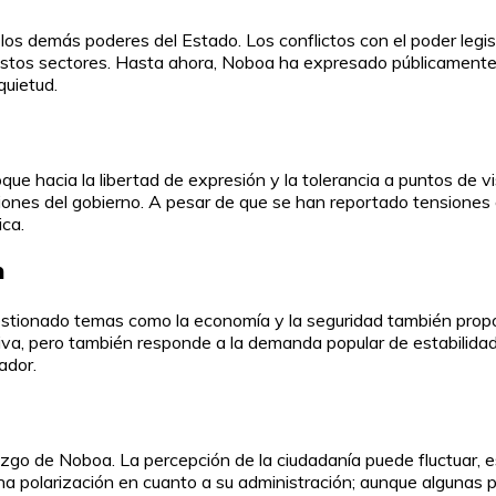
los demás poderes del Estado. Los conflictos con el poder legisla
e estos sectores. Hasta ahora, Noboa ha expresado públicamente 
quietud.
e hacia la libertad de expresión y la tolerancia a puntos de v
ones del gobierno. A pesar de que se han reportado tensiones e
ica.
n
tionado temas como la economía y la seguridad también proporc
iva, pero también responde a la demanda popular de estabilida
ador.
azgo de Noboa. La percepción de la ciudadanía puede fluctuar,
una polarización en cuanto a su administración; aunque algunas