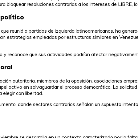
ra bloquear resoluciones contrarias a los intereses de LIBRE, lo
político
 que reunió a partidos de izquierda latinoamericanos, ha genera
an estrategias empleadas por estructuras similares en Venezuela,
do y reconoce que sus actividades podrían afectar negativamente
oral
ación autoritaria, miembros de la oposición, asociaciones empres
el activo en salvaguardar el proceso democrático. La solicitud 
 elegir con libertad.
ento, donde sectores contrarios señalan un supuesto intento de
viembre se desarrolla en un contexto caracterizado por la falta 