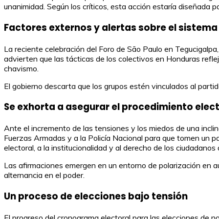
unanimidad. Según los críticos, esta acción estaría diseñada pa
Factores externos y alertas sobre el sistema 
La reciente celebración del Foro de São Paulo en Tegucigalpa,
advierten que las tácticas de los colectivos en Honduras reflej
chavismo.
El gobierno descarta que los grupos estén vinculados al parti
Se exhorta a asegurar el procedimiento elect
Ante el incremento de las tensiones y los miedos de una inclin
Fuerzas Armadas y a la Policía Nacional para que tomen un pap
electoral, a la institucionalidad y al derecho de los ciudadanos a
Las afirmaciones emergen en un entorno de polarización en aum
alternancia en el poder.
Un proceso de elecciones bajo tensión
El progreso del cronograma electoral para las elecciones de no