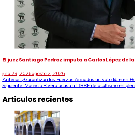
El juez Santiago Pedraz imputa a Carlos López de las
julio 29, 2026
agosto 2, 2026
Navegación
Anterior:
¿Garantizan las Fuerzas Armadas un voto libre en H
Siguiente:
Mauricio Rivera acusa a LIBRE de ocultismo en plena
de
Artículos recientes
entradas