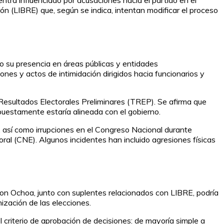
tra influenciado por acusaciones hacia el partido en el
ón (LIBRE) que, según se indica, intentan modificar el proceso
o su presencia en áreas públicas y entidades
nes y actos de intimidación dirigidos hacia funcionarios y
e Resultados Electorales Preliminares (TREP). Se afirma que
puestamente estaría alineada con el gobierno.
 así como irrupciones en el Congreso Nacional durante
ral (CNE). Algunos incidentes han incluido agresiones físicas
lon Ochoa, junto con suplentes relacionados con LIBRE, podría
ización de las elecciones.
l criterio de aprobación de decisiones: de mayoría simple a