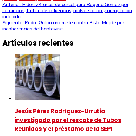
Navegación
Anterior:
Piden 24 años de cárcel para Begoña Gómez por
corrupción, tráfico de influencias, malversación y apropiación
de
indebida
Siguiente:
Pedro Gullón arremete contra Risto Mejide por
entradas
incoherencias del hantavirus
Artículos recientes
Jesús Pérez Rodríguez-Urrutia
investigado por el rescate de Tubos
Reunidos y el préstamo de la SEPI