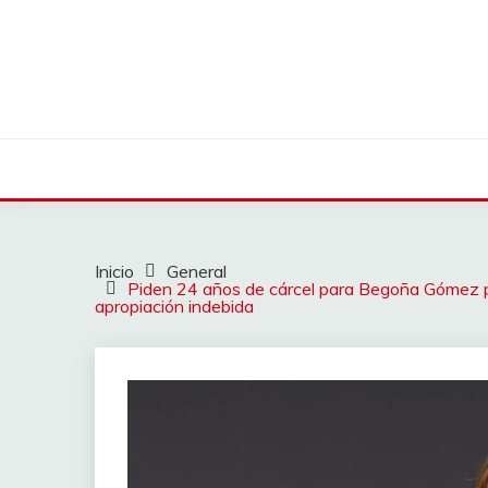
Saltar
al
contenido
Inicio
General
Piden 24 años de cárcel para Begoña Gómez por
apropiación indebida